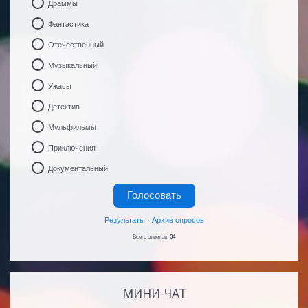
Драммы
Фантастика
Отечественный
Музыкальный
Ужасы
Детектив
Мульфильмы
Приключения
Документальный
Результаты
·
Архив опросов
Всего ответов:
34
МИНИ-ЧАТ