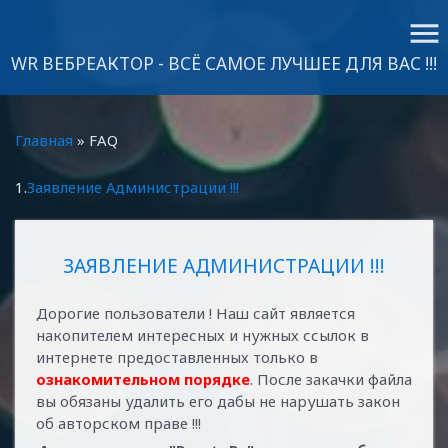
menu
WR ВЕБРЕАКТОР - ВСЁ САМОЕ ЛУЧШЕЕ ДЛЯ ВАС !!!
Главная
» FAQ
1.
Заявление Администрации !!!
ЗАЯВЛЕНИЕ АДМИНИСТРАЦИИ !!!
Дорогие пользователи ! Наш сайт является
накопителем интересных и нужных ссылок в
интернете предоставленных только в
ознакомительном порядке
. После закачки файла
вы обязаны удалить его дабы не нарушать закон
об авторском праве !!!